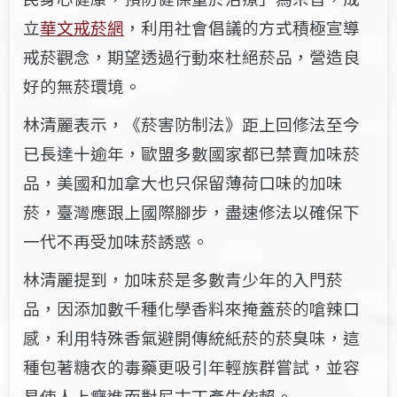
立
華文戒菸網
，利用社會倡議的方式積極宣導
戒菸觀念，期望透過行動來杜絕菸品，營造良
好的無菸環境。
林清麗
表示，《菸害防制法》距上回修法至今
已長達十逾年，歐盟多數國家都已禁賣加味菸
品，美國和加拿大也只保留薄荷口味的加味
菸，臺灣應跟上國際腳步，盡速修法以確保下
一代不再受加味菸誘惑。
林清麗提到，加味菸是多數青少年的入門菸
品，因添加數千種化學香料來掩蓋菸的嗆辣口
感，利用特殊香氣避開傳統紙菸的菸臭味，這
種包著糖衣的毒藥更吸引年輕族群嘗試，並容
易使人上癮進而對尼古丁產生依賴。