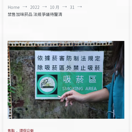
Home
2022
10 月
31
禁售加味菸品 法規爭議待釐清
焦點
,
環保公衛