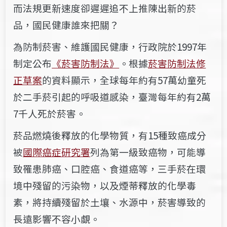
而法規更新速度卻遲遲追不上推陳出新的菸
品，國民健康誰來把關？
為防制菸害、維護國民健康，行政院於1997年
制定公布
《菸害防制法》
。根據
菸害防制法修
正草案
的資料顯示，全球每年約有57萬幼童死
於二手菸引起的呼吸道感染，臺灣每年約有2萬
7千人死於菸害。
菸品燃燒後釋放的化學物質，有15種致癌成分
被
國際癌症研究署
列為第一級致癌物，可能導
致罹患肺癌、口腔癌、食道癌等，三手菸在環
境中殘留的污染物，以及煙蒂釋放的化學毒
素，將持續殘留於土壤、水源中，菸害導致的
長遠影響不容小覷。