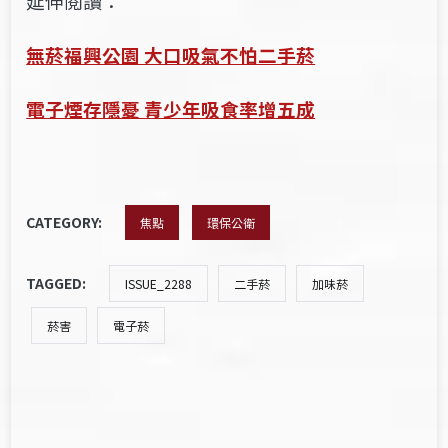
延伸閱讀：
無菸福興公園 大口吸氣不怕二手菸
電子煙存隱憂 青少年吸食率增五成
CATEGORY:
焦點
環保公衛
TAGGED:
ISSUE_2288
二手菸
加味菸
菸害
電子菸