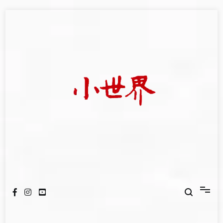
Skip
to
content
我們立足小世界，學習記錄浩瀚蒼穹
世新大學小世界