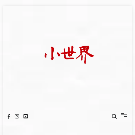
Skip
to
content
我們立足小世界，學習記錄浩瀚蒼穹
世新大學小世界