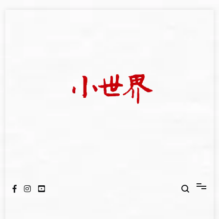
Skip
to
content
我們立足小世界，學習記錄浩瀚蒼穹
世新大學小世界