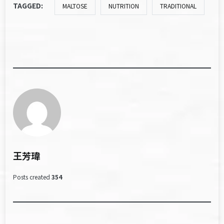
TAGGED:
MALTOSE
NUTRITION
TRADITIONAL
王芳瑋
Posts created
354