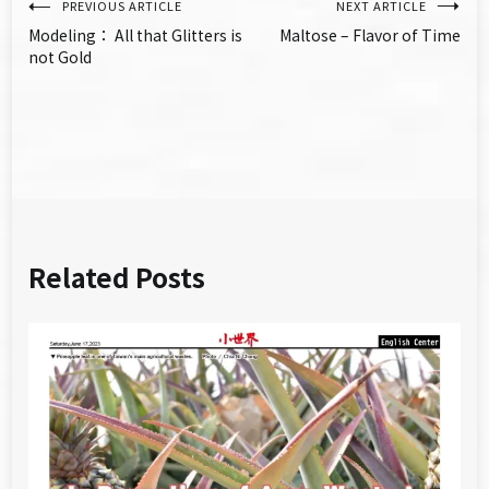
文
PREVIOUS ARTICLE
NEXT ARTICLE
Modeling： All that Glitters is
Maltose – Flavor of Time
章
not Gold
導
覽
Related Posts