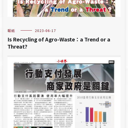
報紙
2023-06-17
Is Recycling of Agro-Waste：a Trend or a
Threat?