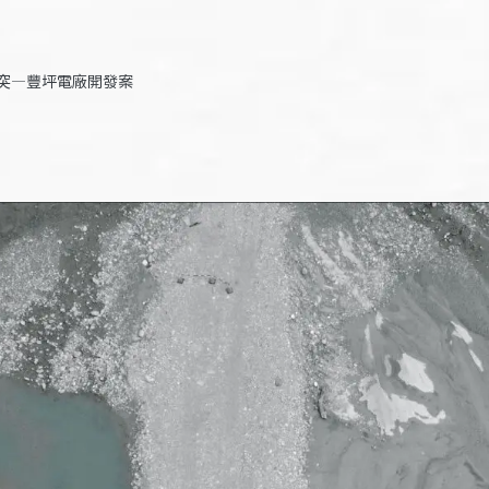
突—豐坪電廠開發案