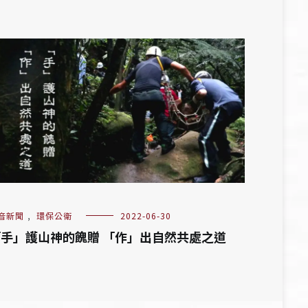
音新聞
,
環保公衛
2022-06-30
手」護山神的餽贈 「作」出自然共處之道