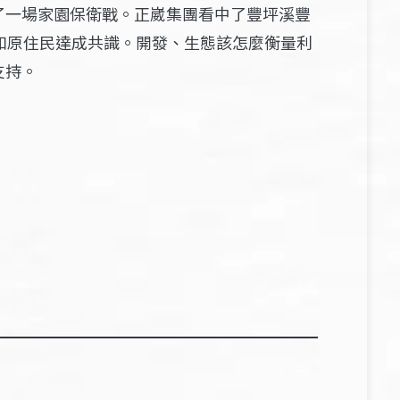
了一場家園保衛戰。正崴集團看中了豐坪溪豐
和原住民達成共識。開發、生態該怎麼衡量利
支持。