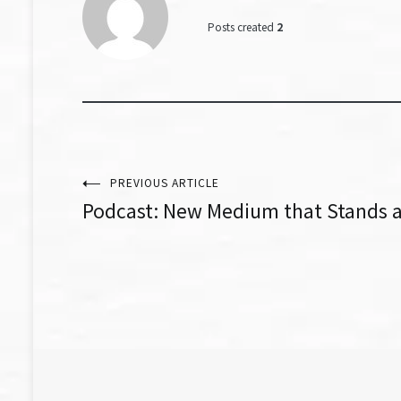
Posts created
2
文
PREVIOUS ARTICLE
Podcast: New Medium that Stands 
章
導
覽