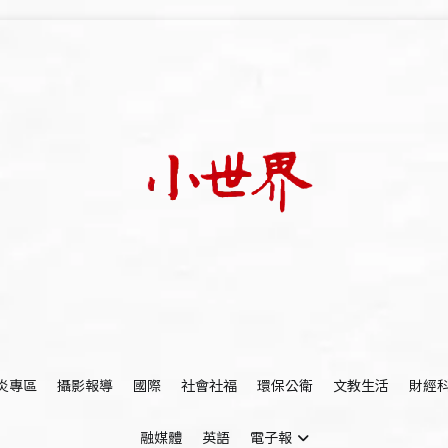
我們立足小世界，學習記錄浩瀚蒼穹
世新大學小世界
炎專區
攝影報導
國際
社會社福
環保公衛
文教生活
財經
融媒體
英語
電子報