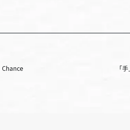
a Chance
「手