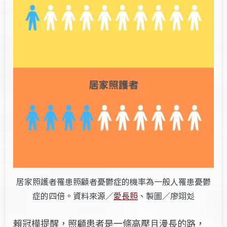
居家照護者罹患照顧者憂鬱症的機率為一般人罹患憂鬱
症的四倍。資料來源／
愛長照
、製圖／廖翊彣
賴冠樺提醒，照顧患者是一條高壓且漫長的路，