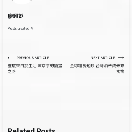
廖翊彣
Posts created
4
文
PREVIOUS ARTICLE
NEXT ARTICLE
靈感來自於生活 陳京亨的插畫
全球糧食短缺 台灣油芒成未來
章
之路
食物
導
覽
Related Posts