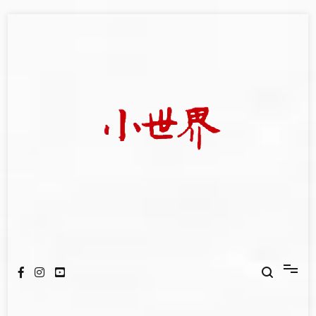
Skip
to
content
我們立足小世界，學習記錄浩瀚蒼穹
世新大學小世界