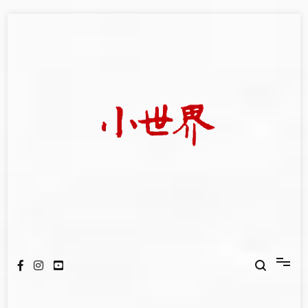
Skip
to
content
我們立足小世界，學習記錄浩瀚蒼穹
世新大學小世界