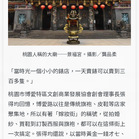
桃園人稱的大廟──景福宮。攝影／龔品柔
「當時光一個小小的錶店，一天賣錶可以賣到三
百多隻。」
桃園市博愛特區文創商業發展協會創會理事長張
得均回憶，博愛路以往是傳統旗袍、皮鞋等店家
聚集地，所以有著「嫁妝街」的稱號，從拍婚
紗、買鞋到訂製西服與旗袍，都可以在這條街上
一次搞定。張得均還說，以當時黃金一錢才七、