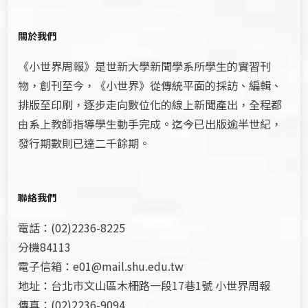
關於我們
《小世界周報》是世新大學新聞學系所學生的實習刊
物，創刊至今，《小世界》從傳統平面的採訪、編輯、
排版至印刷，逐步走向數位化的線上新聞產出，全程都
由系上教師指導學生動手完成。迄今已出版逾半世紀，
發行期數則已達二千餘期。
聯絡我們
電話：(02)2236-8225
分機84113
電子信箱：e01@mail.shu.edu.tw
地址：台北市文山區木柵路一段17巷1號 小世界周報
傳真：(02)2236-9094