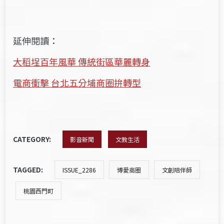
延伸閱讀：
大稻埕百年風華 傳統街區華麗轉身
電商衝擊 台北五分埔商圈拚轉型
CATEGORY:
影音新聞
文教生活
TAGGED:
ISSUE_2286
博愛商圈
文創陪伴師
桃園西門町