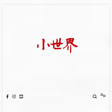
Skip
to
content
我們立足小世界，學習記錄浩瀚蒼穹
世新大學小世界