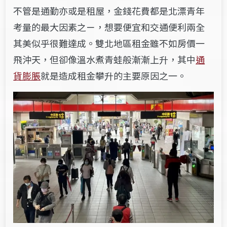
不管是通勤亦或是租屋，金錢花費都是北漂青年
考量的最大因素之ㄧ，想要便宜和交通便利兩全
其美似乎很難達成。雙北地區租金雖不如房價一
飛沖天，但卻像溫水煮青蛙般漸漸上升，其中
通
貨膨脹
就是造成租金攀升的主要原因之一。