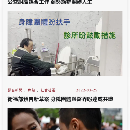
公益組織媒合工作 弱勢族群翻轉人生
影音新聞
,
焦點
,
社會社福
2022-03-25
衛福部預告新草案 身障團體與醫界盼達成共識