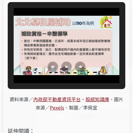
資料來源／
內政部不動產資訊平台
、
股感知識庫
、圖片
來源／
Pexels
、製圖／李佩宣
延伸閱讀：