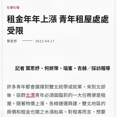
社會社福
租金年年上漲 青年租屋處處
受限
葉思妤
2022-04-17
記者 葉思妤、何妍霈、瑙蜜・吉赫／採訪報導
許多青年都會選擇到雙北就學或就業，來到北部
後，這群
北漂
青年必須面臨到的一大任務便是租
屋。隨著物價上漲、各線捷運興建，雙北地區的
房價和租金也隨之水漲船高。對租客而言，想要