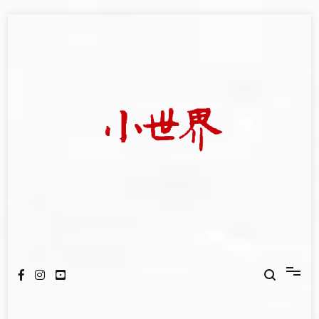
Skip
to
content
我們立足小世界，學習記錄浩瀚蒼穹
世新大學小世界