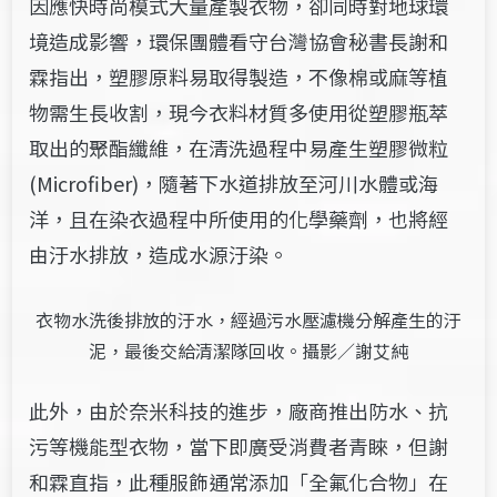
因應快時尚模式大量產製衣物，卻同時對地球環
境造成影響，環保團體看守台灣協會秘書長謝和
霖指出，塑膠原料易取得製造，不像棉或麻等植
物需生長收割，現今衣料材質多使用從塑膠瓶萃
取出的聚酯纖維，在清洗過程中易產生塑膠微粒
(Microfiber)，隨著下水道排放至河川水體或海
洋，且在染衣過程中所使用的化學藥劑，也將經
由汙水排放，造成水源汙染。
衣物水洗後排放的汙水，經過污水壓濾機分解產生的汙
泥，最後交給清潔隊回收。攝影／謝艾純
此外，由於奈米科技的進步，廠商推出防水、抗
污等機能型衣物，當下即廣受消費者青睞，但謝
和霖直指，此種服飾通常添加「全氟化合物」在