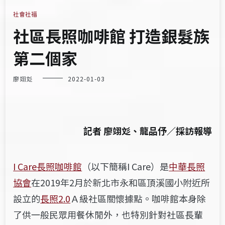
社會社福
社區長照咖啡館 打造銀髮族
第二個家
廖翊彣
2022-01-03
記者 廖翊彣、龍品伃／採訪報導
I Care長照咖啡館
（以下簡稱I Care）是
中華長照
協會
在2019年2月於新北市永和區頂溪國小附近所
設立的
長照2.0
Ａ級社區關懷據點。咖啡館本身除
了供一般民眾用餐休閒外，也特別針對社區長輩