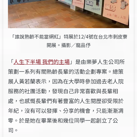
「誰說熟齡不能當網紅」特展於12/4號在台北市剝皮寮
開展。攝影／龍品伃
「
人生下半場 我們的主場
」是由樂夢人生公司所
策劃一系列有關熟齡長輩的活動企劃專案。總策
展人黃若蘭表示，因為在大學時參加過去老人院
服務的社團活動，發現自己非常喜歡與長輩相
處，也感慨長輩們有著豐富的人生閱歷卻受限於
年紀，沒有可以發揮、分享的機會，只能漸漸凋
零。於是她在畢業後和幾位同學一起創立了公
司。