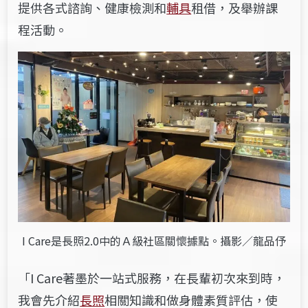
提供各式諮詢、健康檢測和
輔具
租借，及舉辦課
程活動。
I Care是長照2.0中的Ａ級社區關懷據點。攝影／龍品伃
「I Care著墨於一站式服務，在長輩初次來到時，
我會先介紹
長照
相關知識和做身體素質評估，使