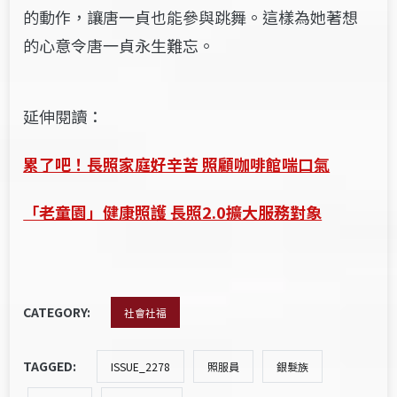
的動作，讓唐一貞也能參與跳舞。這樣為她著想
的心意令唐一貞永生難忘。
延伸閱讀：
累了吧！長照家庭好辛苦 照顧咖啡館喘口氣
「老童園」健康照護 長照2.0擴大服務對象
CATEGORY:
社會社福
TAGGED:
ISSUE_2278
照服員
銀髮族