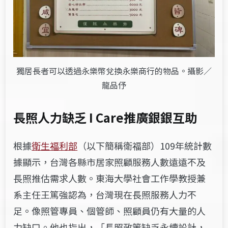
獨居長者可以透過永樂幣兌換永樂商行的物品。攝影／
龍品伃
長照人力缺乏
I Care
推廣銀銀互助
根據
衛生福利部
（以下簡稱衛福部）109年統計數
據顯示，台灣各縣市居家照顧服務人數遠遠不及
長照推估需求人數。東海大學社會工作學教授兼
系主任王篤強認為，台灣現在長照服務人力不
足。像照管專員、個管師、照顧員仍有大量的人
力缺口。他也指出，「長照政策缺乏永續設計，