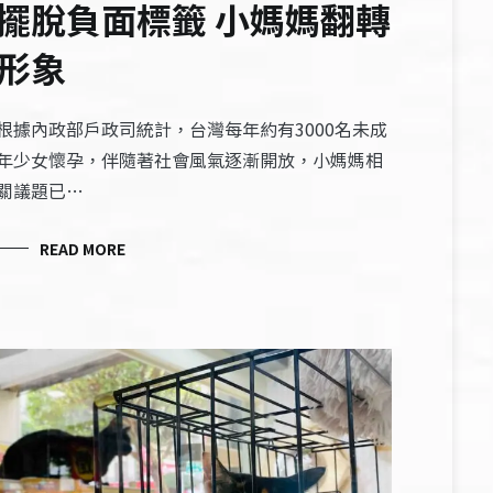
擺脫負面標籤 小媽媽翻轉
形象
根據內政部戶政司統計，台灣每年約有3000名未成
年少女懷孕，伴隨著社會風氣逐漸開放，小媽媽相
關議題已…
READ MORE