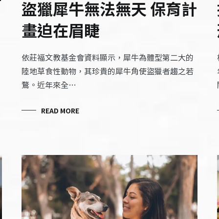
盜獵犀牛無法無天 保育計
畫迫在眉睫
依莊福文教基金會資料顯示，犀牛為體型第二大的
陸地草食性動物，其珍貴的犀牛角使盜獵者趨之若
鶩。近年來全…
READ MORE