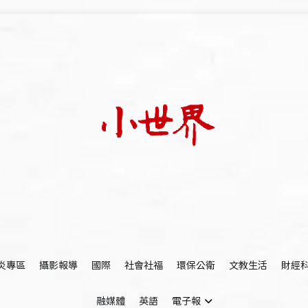
我們立足小世界，學習記錄浩瀚蒼穹
世新大學小世界
炎專區
攝影報導
國際
社會社福
環保公衛
文教生活
財經
融媒體
英語
電子報