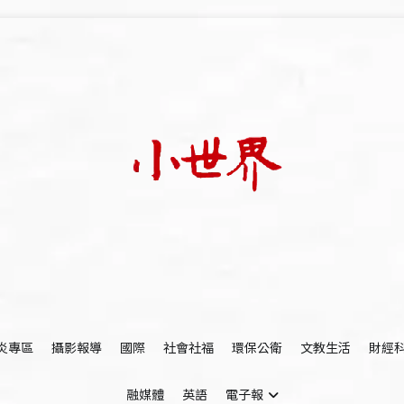
我們立足小世界，學習記錄浩瀚蒼穹
世新大學小世界
炎專區
攝影報導
國際
社會社福
環保公衛
文教生活
財經
融媒體
英語
電子報