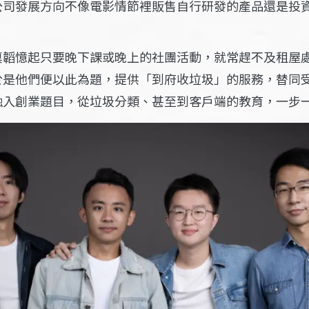
公司發展方向不像電影情節裡販售自行研發的產品還是投
稟韜憶起只要晚下課或晚上的社團活動，就常趕不及租屋
於是他們便以此為題，提供「到府收垃圾」的服務，替同
融入創業題目，從垃圾分類、甚至到客戶端的教育，一步