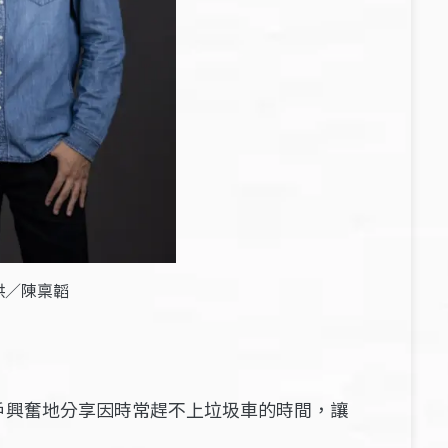
供／陳稟韜
戶興奮地分享因時常趕不上垃圾車的時間，讓