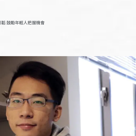
韜 鼓勵年輕人把握機會