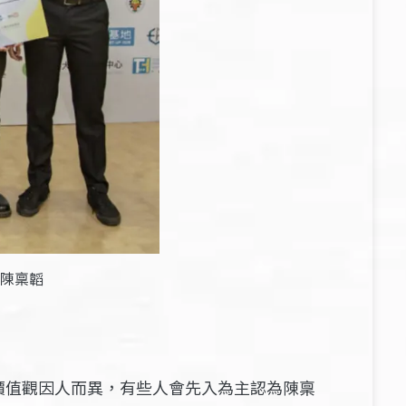
陳稟韜
價值觀因人而異，有些人會先入為主認為陳稟