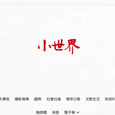
我們立足小世界，學習記錄浩瀚蒼穹
世新大學小世界
炎專區
攝影報導
國際
社會社福
環保公衛
文教生活
財經
融媒體
英語
電子報