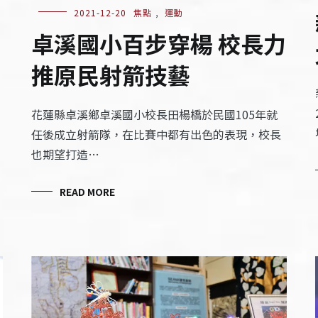
2021-12-20
焦點
,
運動
卓溪國小百步穿楊 校長力
推原民射箭技藝
花蓮縣卓溪鄉卓溪國小校長田楊橋於民國105年就
任後成立射箭隊，在比賽中都有出色的表現，校長
也期望打造…
READ MORE