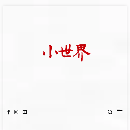
Skip
to
content
我們立足小世界，學習記錄浩瀚蒼穹
世新大學小世界