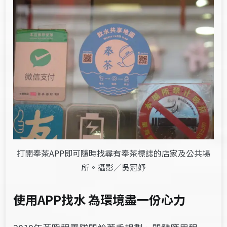
打開奉茶APP即可隨時找尋有奉茶標誌的店家及公共場
所。攝影／吳冠妤
使用APP找水 為環境盡一份心力