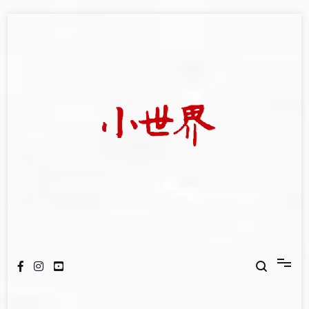
Skip
to
content
我們立足小世界，學習記錄浩瀚蒼穹
世新大學小世界