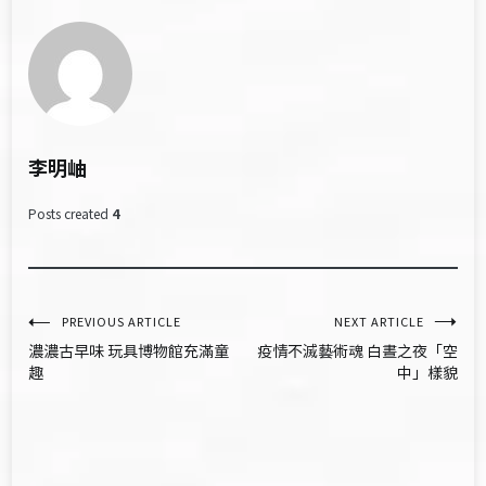
李明岫
Posts created
4
文
PREVIOUS ARTICLE
NEXT ARTICLE
濃濃古早味 玩具博物館充滿童
疫情不滅藝術魂 白晝之夜「空
章
趣
中」樣貌
導
覽