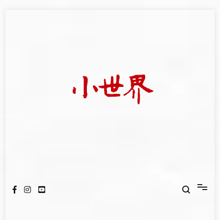
Skip
to
content
我們立足小世界，學習記錄浩瀚蒼穹
世新大學小世界