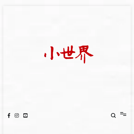
Skip
to
content
我們立足小世界，學習記錄浩瀚蒼穹
世新大學小世界