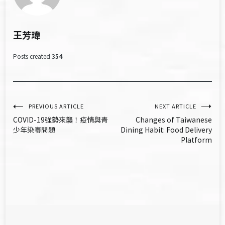
王芳瑋
Posts created
354
文
PREVIOUS ARTICLE
NEXT ARTICLE
COVID-19強勢來襲！疫情與​青
Changes of Taiwanese
章
少年染毒問題
Dining Habit: Food Delivery
Platform
導
覽