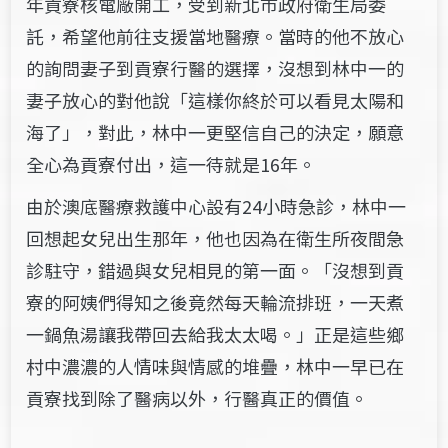
年貢寮核電廠開工，受到新北市政府衛生局委
託，希望他前往支援當地醫療。當時的他不放心
的詢問妻子到貢寮行醫的選擇，沒想到林中一的
妻子放心的對他說「這樣你終於可以看見太陽和
海了」，對此，林中一更堅信自己的決定，願意
全心為貢寮付出，這一待就是16年。
由於澳底醫療救護中心設有24小時急診，林中一
回想起女兒出生那年，他也因為在衛生所夜間急
診駐守，錯過與女兒相見的第一面。「沒想到貢
寮的阿姨們得知之後竟然每天輪流排班，一天煮
一鍋魚湯讓我帶回去給我太太喝。」正是這些鄉
村中濃濃的人情味與情感的堆疊，林中一早已在
貢寮找到除了醫病以外，行醫真正的價值。