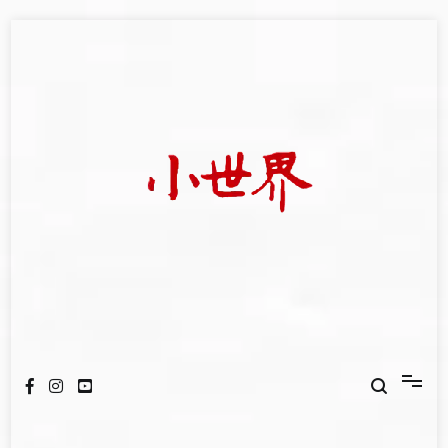
Skip
to
content
我們立足小世界，學習記錄浩瀚蒼穹
世新大學小世界