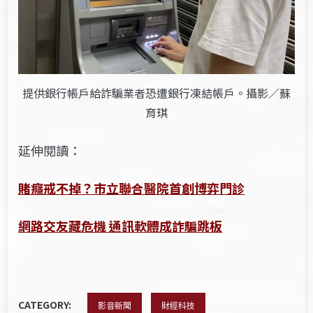
提供銀行帳戶給詐騙業者恐遭銀行凍結帳戶。攝影／蘇
育琪
延伸閱讀：
賭癮戒不掉？市立聯合醫院首創博弈門診
網路交友藏危機 通訊軟體成詐騙跳板
CATEGORY:
影音新聞
財經科技