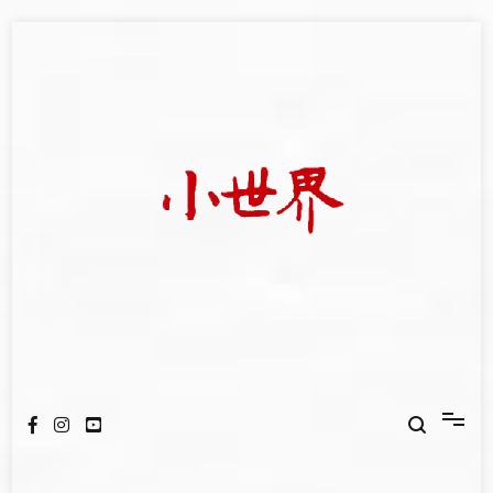
Skip
to
content
我們立足小世界，學習記錄浩瀚蒼穹
世新大學小世界