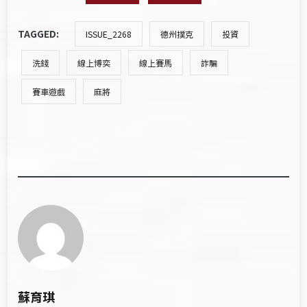
TAGGED:
ISSUE_2268
德州撲克
投資
洗錢
線上博奕
線上賽馬
詐騙
賽車遊戲
麻將
蘇育琪