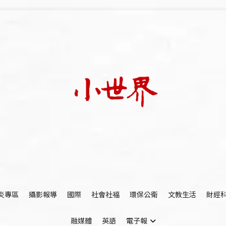
我們立足小世界，學習記錄浩瀚蒼穹
世新大學小世界
炎專區
攝影報導
國際
社會社福
環保公衛
文教生活
財經
融媒體
英語
電子報