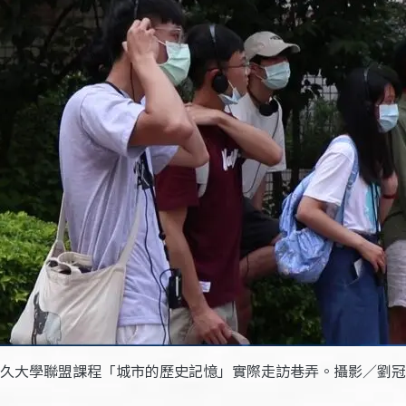
久大學聯盟課程「城市的歷史記憶」實際走訪巷弄。攝影／劉冠