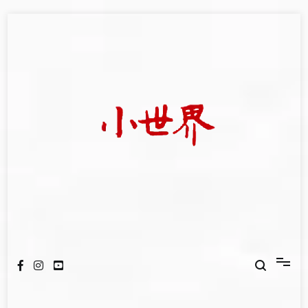
Skip
to
content
我們立足小世界，學習記錄浩瀚蒼穹
世新大學小世界