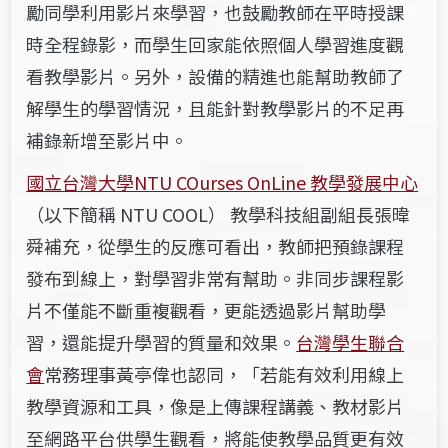
勵同學利用影片來學習，也鼓勵教師在平時授課
時全程錄影，而學生回家能依照個人學習進度觀
看教學影片。另外，設備的精進也能幫助教師了
解學生的學習情況，且能針對教學影片的不足再
補錄新增至影片中。
國立台灣大學NTU COurses OnLine 教學發展中心
（以下簡稱 NTU COOL） 教學科技組副組長
張暐
舜補充，從學生的反應可看出，教師把預錄課程
發布到線上，對學習非常有幫助
。非同步課程影
片不僅能不斷重複觀看，更能透過影片幫助學
習，還能
提升學習的質量和效果。
台灣學生聯合
會
常務理事黃亭偉也認同，「若能有效利用線上
教學資源和工具，像是上傳課程講義、教材影片
至網路平台供學生觀看，將能使教學品質更有效