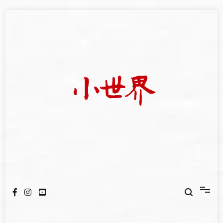
Skip
to
content
我們立足小世界，學習記錄浩瀚蒼穹
世新大學小世界