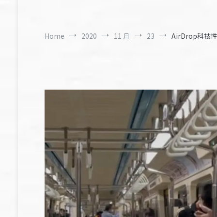
Home
2020
11 月
23
AirDrop科