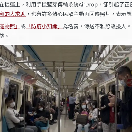
都是在捷運上，利用手機藍芽傳輸系統AirDrop，卻引起
向車廂的人求助
，也有許多熱心民眾主動再回傳照片，表示想
寵物照」
或
「防疫小知識」
為名義，傳送不雅照騷擾人。
猶豫。