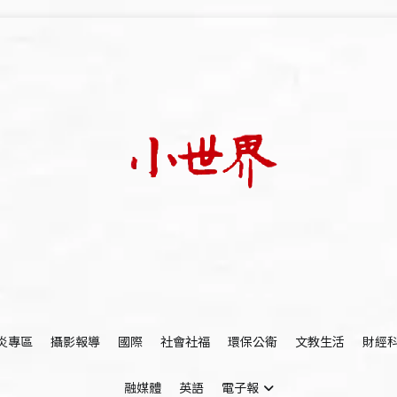
我們立足小世界，學習記錄浩瀚蒼穹
世新大學小世界
炎專區
攝影報導
國際
社會社福
環保公衛
文教生活
財經
融媒體
英語
電子報