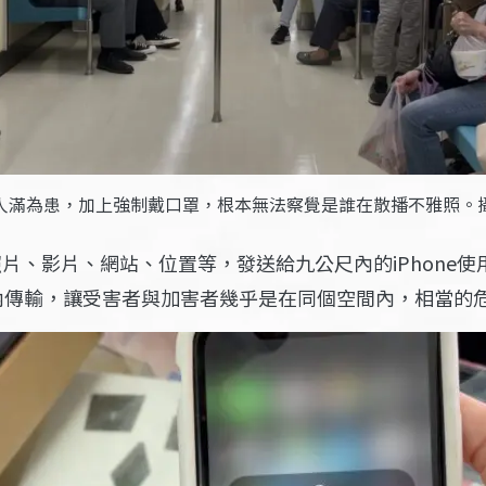
人滿為患，加上強制戴口罩，根本無法察覺是誰在散播不雅照。
op將照片、影片、網站、位置等，發送給九公尺內的iPho
內傳輸，讓受害者與加害者幾乎是在同個空間內，相當的