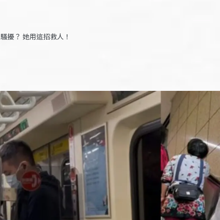
技性騷擾？ 她用這招救人！