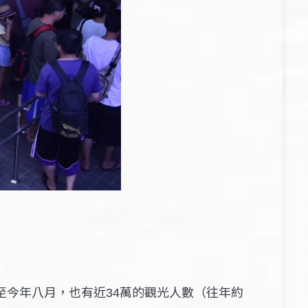
至今年
月，也有近
萬的觀光人數
（往年約
八
34