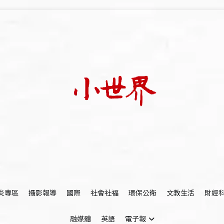
我們立足小世界，學習記錄浩瀚蒼穹
世新大學小世界
炎專區
攝影報導
國際
社會社福
環保公衛
文教生活
財經
融媒體
英語
電子報