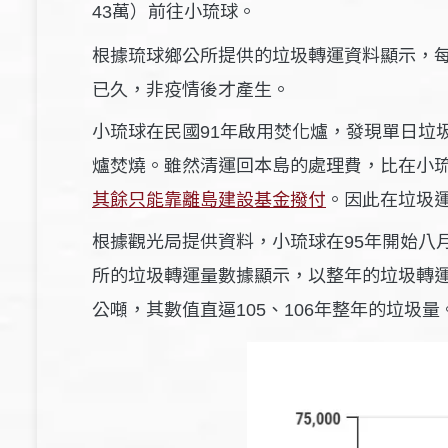
萬）前往小琉球
。
43
根據琉球鄉公所提供的垃圾轉運資料顯示，
已久，非疫情後才產生。
小琉球在民國
年啟用焚化爐，發現單日垃
91
爐焚燒
。
雖然清運回本島的處理費，比在小
其餘只能靠離島建設基金撥付
。
因此在垃圾
根據觀光局提供資料，小琉球在
年開始
95
八
所的垃圾轉運量數據顯示，以整年的垃圾轉
公噸，其數值直逼
、
年整年的垃圾量
105
106