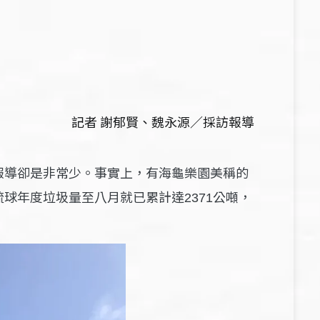
記者 謝郁賢
、
魏永源／採訪報導
報導卻是非常少。事實上，有海龜樂園美稱的
琉球年度垃圾量至
月就已累計達
公噸，
八
2371