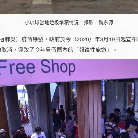
小琉球當地垃圾堆積情況。攝影／魏永源
冠肺炎）疫情爆發，政府於今（
）年
月
日起宣布
2020
3
19
紛取消，導致了今年暑假國內的「報復性旅遊」。