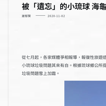
被「遺忘」的小琉球 海
謝郁賢
2020-11-02
從
月起，各家媒體爭相報導，報復性旅遊
七
小琉球垃圾問題其來有自。根據琉球鄉公所
垃圾問題雪上加霜。