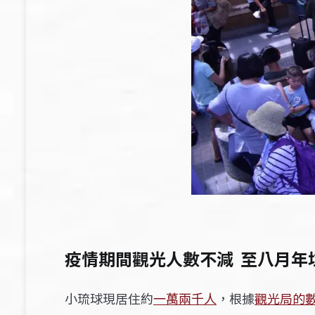
疫情期間觀光人數不減 至八月年垃
小琉球現居住約
，根據
觀光局的
一萬兩千人