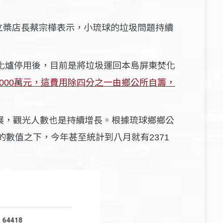
立槳店長蔡宗樺表示，小琉球的垃圾問題持續
化爐停用後，目前是將垃圾運回本島屏東焚化
萬元，這費用除四分之一由鄉公所自籌，
000
展，觀光人數也是持續增長
。
根據琉球鄉鄉公
的數值之下，今年甚至統計到
月就有
八
2371