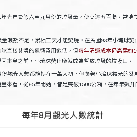
每年光是暑假
至
月份的垃圾量，便高達
噸。當地
六
九
五百
圾量噸數不足，累積三天才能焚燒。在民國
年小琉球焚
93
琉球直接焚燒的運轉費用還低，但
每年清運成本仍高達約
1
運回本島之前，小琉球焚化廠就成為暫放垃圾的垃圾山。
月份觀光人數都維持在
萬人初，但隨著小琉球觀光的發
一
運量來看，從
年開始，皆是突破
公噸，在年年飆升
95
1500
。