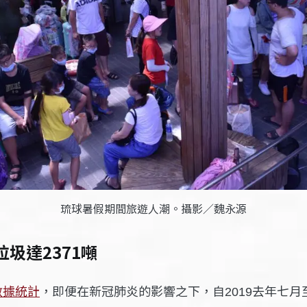
琉球暑假期間旅遊人潮。攝影／魏永源
圾達2371噸
數據統計
，即便在新冠肺炎的影響之下，自
去年
月
2019
七