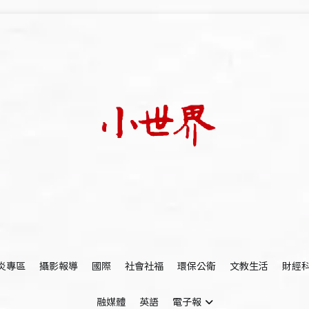
我們立足小世界，學習記錄浩瀚蒼穹
世新大學小世界
炎專區
攝影報導
國際
社會社福
環保公衛
文教生活
財經
融媒體
英語
電子報