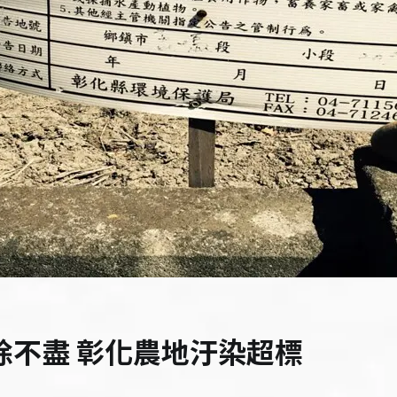
除不盡 彰化農地汙染超標