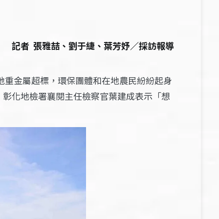
記者 張雅喆、劉于緁、葉芳妤／採訪報導
地重金屬超標，
環保團體和在地農民紛紛起身
，彰化地檢署襄閱主任檢察官葉建成表示「想