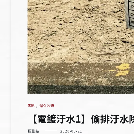
焦點
,
環保公衛
【電鍍汙水1】偷排汙水
張雅喆
2020-09-21