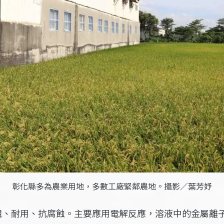
彰化縣多為農業用地，多數工廠緊鄰農地。攝影／葉芳妤
觀、耐用、抗腐蝕。主要應用電解反應，溶液中的金屬離