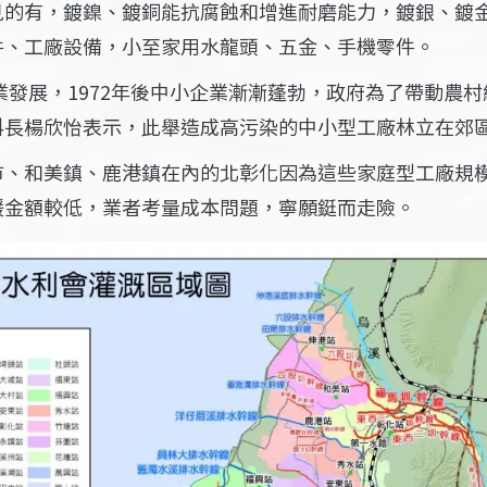
見的有，
鍍鎳、鍍銅能抗腐蝕和增進耐磨能力，鍍銀、鍍
件、工廠設備，小至家用水龍頭、五金、手機零件。
工業發展，1972年後中小企業漸漸蓬勃，政府為了帶動農
科長楊欣怡表示，此舉造成高污染的中小型工廠林立在郊
市、和美鎮、鹿港鎮在內的北彰化因為這些家庭型工廠規
鍰金額較低，業者考量成本問題，寧願鋌而走險。