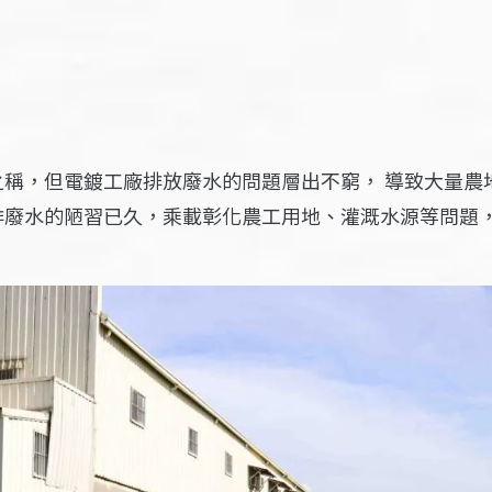
稱，但電鍍工廠排放廢水的問題層出不窮， 導致大量農
排廢水的陋習已久，乘載彰化農工用地、灌溉水源等問題