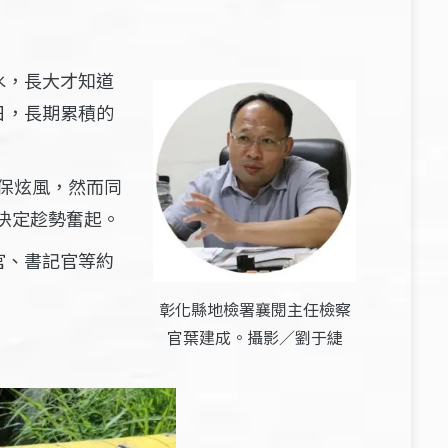
水，長大才知道
日，長期累積的
保炫風，然而同
決定趁勢奮起。
官、書記官等約
彰化縣地檢署襄閱主任檢察
官葉建成。攝影／劉于緁