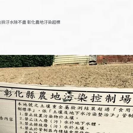
偷排汙水除不盡 彰化農地汙染超標