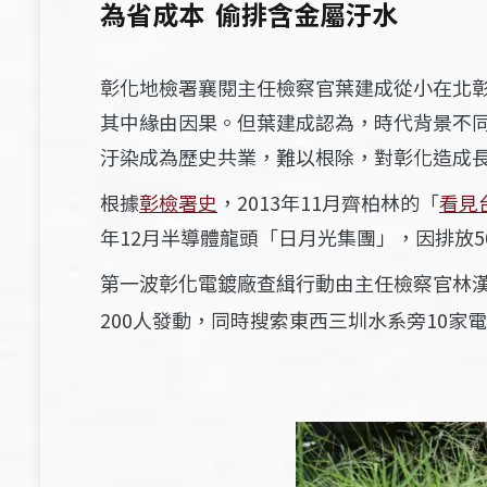
為省成本 偷排含金屬汙水
彰化地檢署襄閱主任檢察官葉建成從小在北
其中緣由因果。但葉建成認為，時代背景不
汙染成為歷史共業，難以根除，對彰化造成
根據
彰檢署史
，2013年11月齊柏林的「
看見
年12月半導體龍頭「日月光集團」，因排放5
由主任檢察官林
第一波彰化電鍍廠查緝行動
200人發動，同時搜索東西三圳水系旁10家