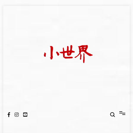
Skip
to
content
我們立足小世界，學習記錄浩瀚蒼穹
世新大學小世界