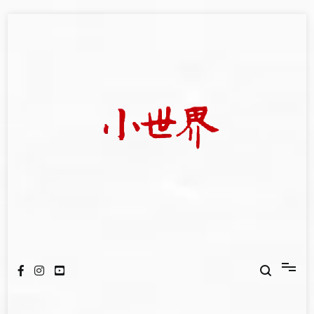
Skip
to
content
我們立足小世界，學習記錄浩瀚蒼穹
世新大學小世界