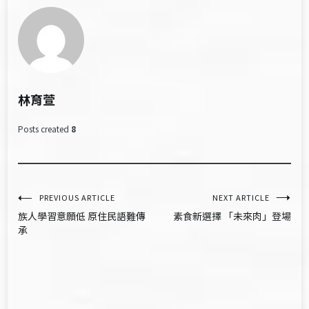
林育萱
Posts created
8
文
PREVIOUS ARTICLE
NEXT ARTICLE
族人學習意願低 原住民語難傳
素食新選擇 「未來肉」登場
章
承
導
覽