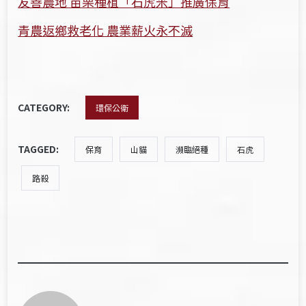
友善農地 苗栗種植「石虎米」推廣保育
青農返鄉救老化 農業薪火永不滅
CATEGORY:
環保公衛
TAGGED:
保育
山貓
瀕臨絕種
石虎
路殺