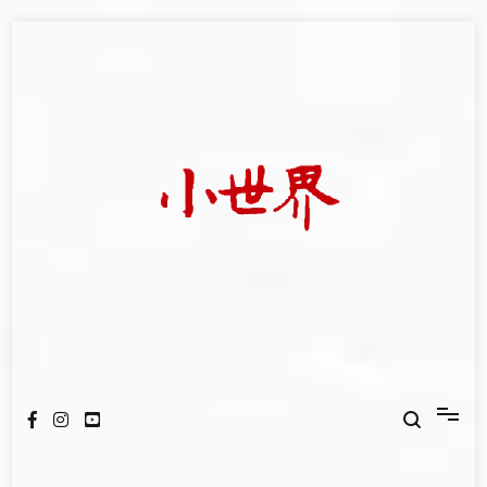
Skip
to
content
我們立足小世界，學習記錄浩瀚蒼穹
世新大學小世界