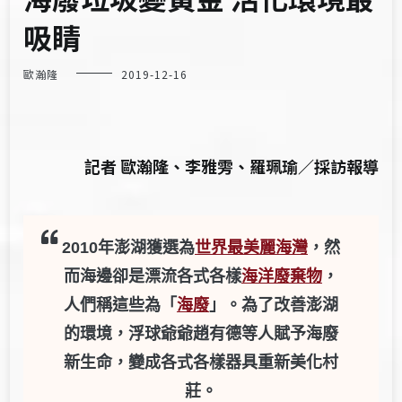
吸睛
歐瀚隆
2019-12-16
記者 歐瀚隆、李雅雱、羅珮瑜／採訪報導
2010年澎湖獲選為
世界最美麗海灣
，然
而海邊卻是漂流各式各樣
海洋廢棄物
，
人們稱這些為「
海廢
」。為了改善澎湖
的環境，浮球爺爺趙有德等人賦予海廢
新生命，變成各式各樣器具重新美化村
莊。