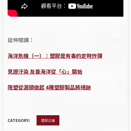
延伸閱讀：
海洋危機（一）：塑膠是有毒的定時炸彈
見證汙染 友善海洋從「心」開始
限塑從源頭做起 4種塑膠製品將絕跡
CATEGORY:
環保公衛