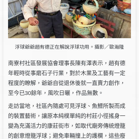
浮球爺爺趙有德正在解說浮球功用。攝影／歐瀚隆
南寮村社區發展協會理事長陳有澤表示，趙有德
年輕時從事磨石子行業，對於木業及工藝有一定
程度的瞭解，爺爺自從退休後就一直賣力創作，
至今已30餘年，風吹日曬，作品無數。
走訪當地，社區內隨處可見浮球、魚鰾所製而成
的裝置藝術，讓原本純樸單純的村莊小徑搖身一
變為充滿活力的康莊街市，如取代廟旁傳統燈籠
的創意燈籠浮球；避免車輛撞上的護欄，這些廢