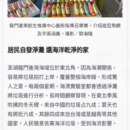
龍門產業創生推廣中心藝術指導呂華蕙，介紹造型魚鰾
及字面涵義。攝影／歐瀚隆
居民自發淨灘 還海洋乾淨的家
澎湖龍門後灣海域位於東北角，因為海潮關係，
容易將垃圾拍打上岸，覆蓋整個海岸線，形成驚
人之景。
每兩個星期，海漂實驗室都會透過淨灘
將垃圾進行分析，長時間觀察發現，在東北季風
吹拂的冬天裡，來自中國的垃圾占九成；夏天也
有將近六成，其餘四成來自台灣或是越南等其他
國家。人民隨意丟棄海洋垃圾，受到海流影響，