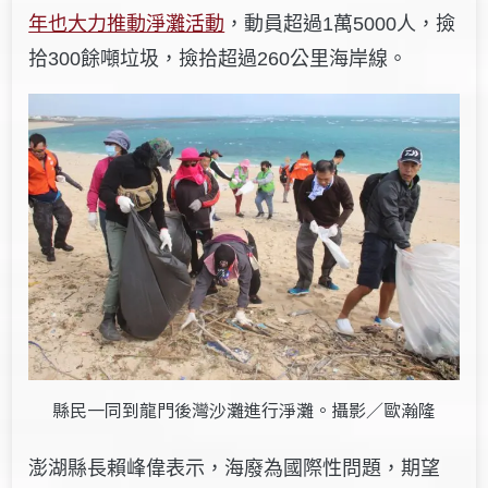
年也大力推動淨灘活動
，動員超過1萬5000人，撿
拾300餘噸垃圾，撿拾超過260公里海岸線。
縣民一同到龍門後灣沙灘進行淨灘。攝影／歐瀚隆
澎湖縣長賴峰偉表示，海廢為國際性問題，期望