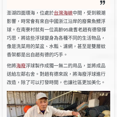
澎湖四面環海，位處於
台灣海峽
中間，受到親潮
影響，時常會有來自中國浙江沿岸的廢棄魚鰾浮
球。在南寮村就有一位高齡95歲耆老趙有德發揮
巧思，將這些浮球變身為各種不同的生活物品，
像是洗菜用的菜盆、水瓢、濾網，甚至是雙層蚊
香架都是出自趙有德的巧手。
他將
海廢
浮球製作成獨一無二的用品，並將成品
送給左鄰右舍。對趙有德來說，將海廢浮球進行
改造，除了可以打發時間，也讓社區更加美化。