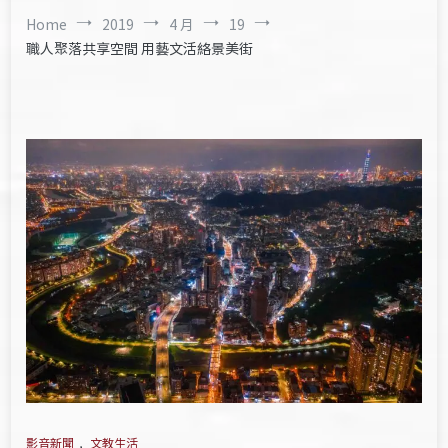
Home
2019
4 月
19
職人聚落共享空間 用藝文活絡景美街
影音新聞
,
文教生活