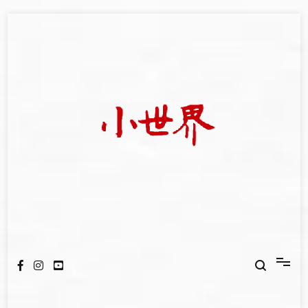
Skip
to
content
我們立足小世界，學習記錄浩瀚蒼穹
世新大學小世界