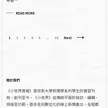
帶著…
READ MORE
Posts
Page
Page
Page
Page
Page
Page
1
2
3
4
5
...
10
Next
Navigation
關於我們
《小世界周報》是世新大學新聞學系所學生的實習刊
物，創刊至今，《小世界》從傳統平面的採訪、編輯、
排版至印刷，逐步走向數位化的線上新聞產出，全程都