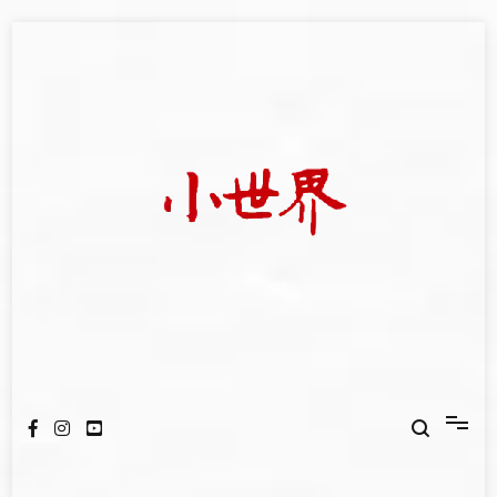
Skip
to
content
我們立足小世界，學習記錄浩瀚蒼穹
世新大學小世界