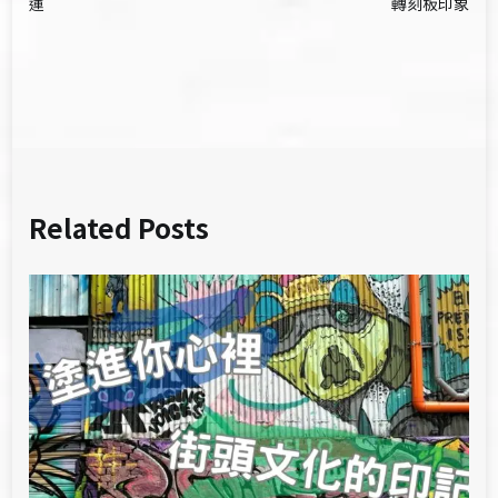
章
運
轉刻板印象
導
覽
Related Posts