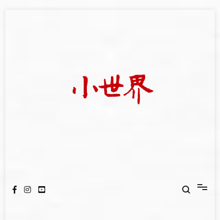
Skip
to
content
我們立足小世界，學習記錄浩瀚蒼穹
世新大學小世界