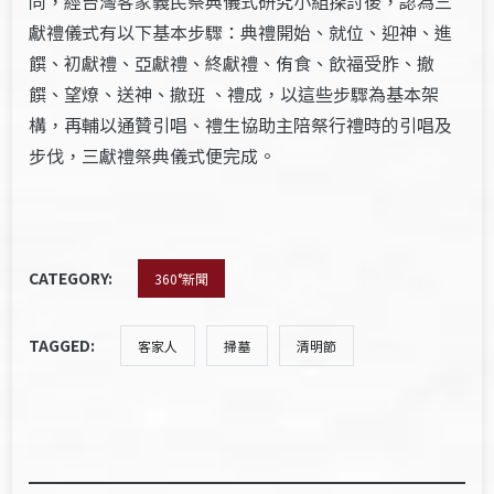
同，經台灣客家義民祭典儀式研究小組探討後，認為三
獻禮儀式有以下基本步驟：典禮開始、就位、迎神、進
饌、初獻禮、亞獻禮、終獻禮、侑食、飲福受胙、撤
饌、望燎、送神、撤班 、禮成，以這些步驟為基本架
構，再輔以通贊引唱、禮生協助主陪祭行禮時的引唱及
步伐，三獻禮祭典儀式便完成。
CATEGORY:
360°新聞
TAGGED:
客家人
掃墓
清明節