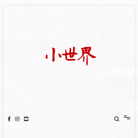
Skip
to
content
我們立足小世界，學習記錄浩瀚蒼穹
世新大學小世界