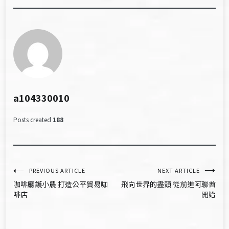
a104330010
Posts created
188
文
PREVIOUS ARTICLE
NEXT ARTICLE
咖啡廳護小農 打造公平貿易咖
飛向世界的盡頭 從前進阿聯酋
章
啡店
開始
導