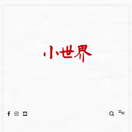
Skip
to
content
我們立足小世界，學習記錄浩瀚蒼穹
世新大學小世界