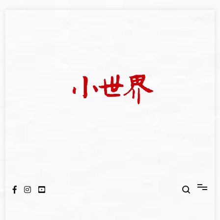
Skip
to
content
我們立足小世界，學習記錄浩瀚蒼穹
世新大學小世界