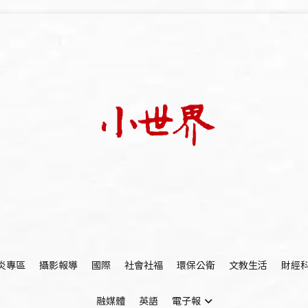
我們立足小世界，學習記錄浩瀚蒼穹
世新大學小世界
炎專區
攝影報導
國際
社會社福
環保公衛
文教生活
財經
融媒體
英語
電子報