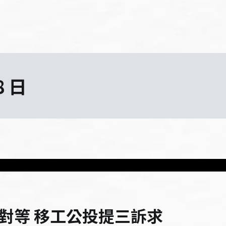
8 日
對等 移工公投提三訴求