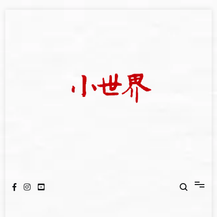
Skip
to
content
我們立足小世界，學習記錄浩瀚蒼穹
世新大學小世界