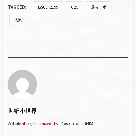
TAGGED:
ISSUE_2199
O2O
最後一哩
物流
世新 小世界
Website
http://shuj.shu.edu.tw
Posts created
8458