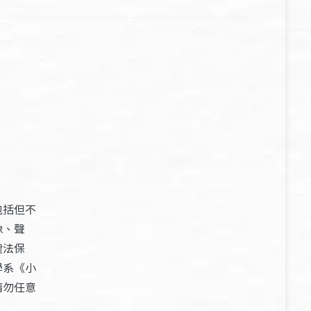
包括但不
像、聲
權法保
學系《小
請勿任意