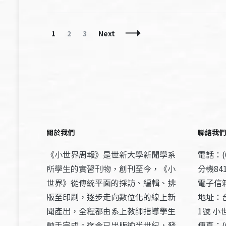
Posts
Page
Page
Page
1
2
3
Next
Navigation
關於我們
聯絡我們
《小世界周報》是世新大學新聞學系
電話：(0
所學生的實習刊物，創刊至今，《小
分機841
世界》從傳統平面的採訪、編輯、排
電子信箱：
版至印刷，逐步走向數位化的線上新
地址：
聞產出，全程都由系上教師指導學生
1號 小
動手完成。迄今已出版逾半世紀，發
傳真：(0