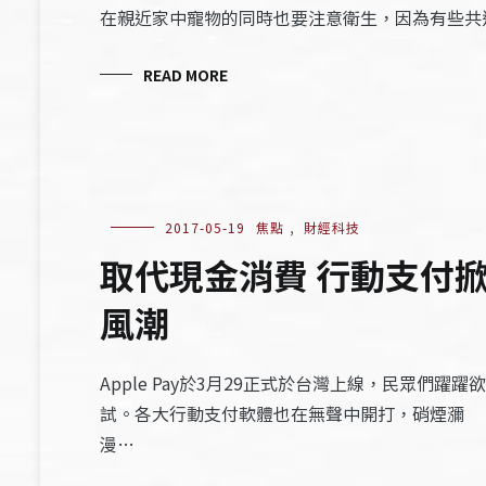
在親近家中寵物的同時也要注意衛生，因為有些共
READ MORE
2017-05-19
焦點
,
財經科技
取代現金消費 行動支付
風潮
Apple Pay於3月29正式於台灣上線，民眾們躍躍欲
試。各大行動支付軟體也在無聲中開打，硝煙瀰
漫…