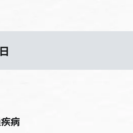
 日
通疾病