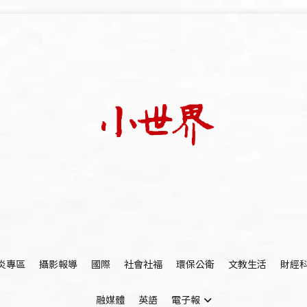
我們立足小世界，學習記錄浩瀚蒼穹
世新大學小世界
炎專區
攝影報導
國際
社會社福
環保公衛
文教生活
財經
融媒體
英語
電子報