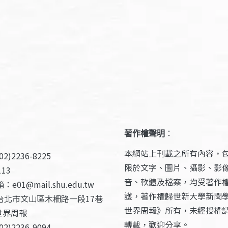
著作權聲明
：
本網站上刊載之所有內容，
2)2236-8225
限於文字、圖片、攝影、影
13
音、軟體及檔案，均受著作
e01@mail.shu.edu.tw
護，著作權歸世新大學新聞
台北市文山區木柵路一段17巷
世界周報》所有，未經授權
世界周報
轉載，歡迎分享。
2)2236-9094