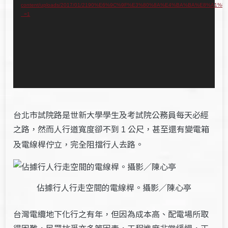
content/uploads/2017/01/2190%E6%9C%9F%E3%80%8A%E4%BA%BA%E8
播
_=1
放
器
台北市試院路是世新大學學生及考試院公務員每天必經
之路，然而人行道寬度卻不到
公尺，甚至還有變電箱
1
及電線桿佇立，完全阻擋行人去路。
佔據行人行走空間的電線桿。攝影／陳心亭
台灣電纜地下化行之有年，但因為成本高、配電場所取
得困難，民眾抗爭亦多等因素，工程進度非常緩慢，正