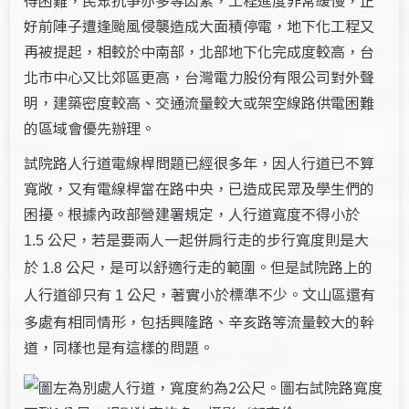
好前陣子遭逢颱風侵襲造成大面積停電，地下化工程又
再被提起，相較於中南部，北部地下化完成度較高，台
北市中心又比郊區更高，台灣電力股份有限公司對外聲
明，建築密度較高、交通流量較大或架空線路供電困難
的區域會優先辦理。
試院路人行道電線桿問題已經很多年，因人行道已不算
寬敞，又有電線桿當在路中央，已造成民眾及學生們的
困擾。根據內政部營建署規定，人行道寬度不得小於
公尺，若是要兩人一起併肩行走的步行寬度則是大
1.5
於
公尺，是可以舒適行走的範圍。但是試院路上的
1.8
人行道卻只有
公尺，著實小於標準不少。文山區還有
1
多處有相同情形，包括興隆路、辛亥路等流量較大的幹
道，同樣也是有這樣的問題。