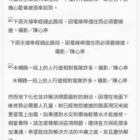
擔心愛車被雨傘刮到。
下雨天撐傘經過此路段，因電線桿擋住而必須要繞道。
攝影／陳心亭
木柵路一段上的人行道相對寬敞許多。攝影／陳心亭
然而地下化也並非解決問題最好的辦法，因埋在地面下
維修勢必需要人孔蓋，對已經抱怨連連的路面現況來說
更是雪上加霜，如果遇到水災則需抽乾積水才能搶修，
相當費時。該怎麼樣解決這項問題，還待官方與民間多
加溝通，希望能找到解決方法的中庸之道，並且盡快解