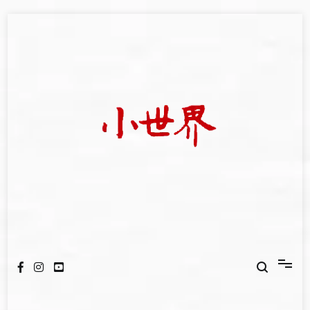
Skip
to
content
我們立足小世界，學習記錄浩瀚蒼穹
世新大學小世界