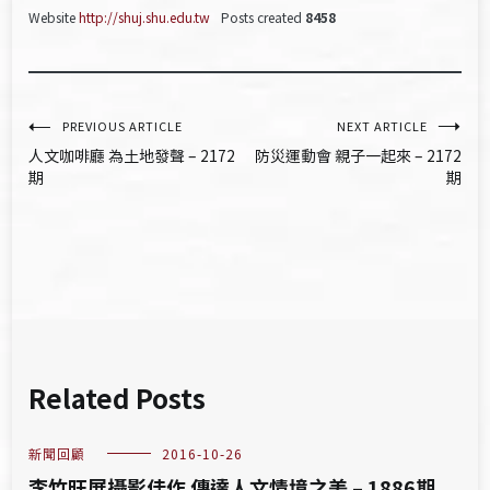
Website
http://shuj.shu.edu.tw
Posts created
8458
文
PREVIOUS ARTICLE
NEXT ARTICLE
人文咖啡廳 為土地發聲 – 2172
防災運動會 親子一起來 – 2172
章
期
期
導
覽
Related Posts
新聞回顧
2016-10-26
李竹旺展攝影佳作 傳達人文情境之美 – 1886期