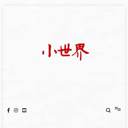
Skip
to
content
我們立足小世界，學習記錄浩瀚蒼穹
世新大學小世界