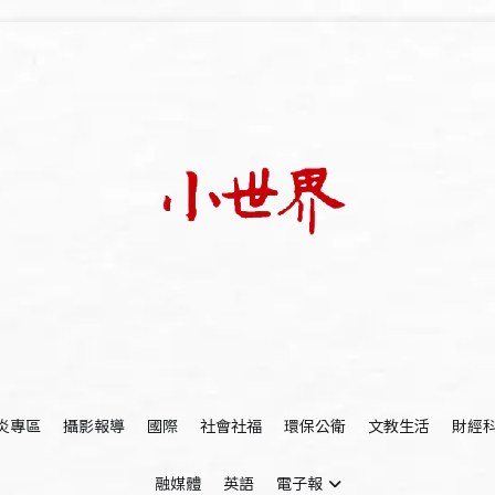
我們立足小世界，學習記錄浩瀚蒼穹
世新大學小世界
炎專區
攝影報導
國際
社會社福
環保公衛
文教生活
財經
融媒體
英語
電子報