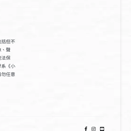
包括但不
像、聲
權法保
學系《小
請勿任意