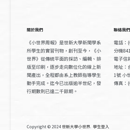
關於我們
聯絡我們
《小世界周報》是世新大學新聞學系
電話：(0
所學生的實習刊物，創刊至今，《小
分機841
世界》從傳統平面的採訪、編輯、排
電子信箱：
版至印刷，逐步走向數位化的線上新
地址：
聞產出，全程都由系上教師指導學生
1號 小
動手完成。迄今已出版逾半世紀，發
傳真：(0
行期數則已達二千餘期。
Copyright © 2024
世新大學小世界
.
學生登入