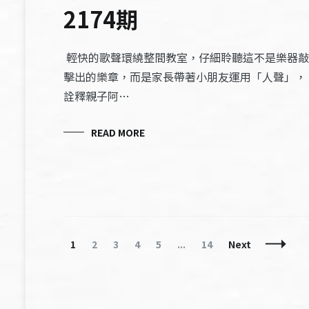
2174期
輕快的歌聲環繞整間教室，仔細聆聽這不是樂器敲
擊出的樂章，而是家長帶著小朋友運用「人聲」，
詮釋親子阿…
READ MORE
Posts
Page
Page
Page
Page
Page
Page
1
2
3
4
5
...
14
Next
Navigation