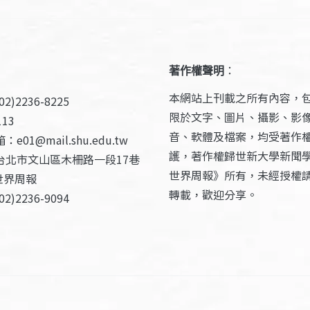
著作權聲明
：
本網站上刊載之所有內容，
2)2236-8225
限於文字、圖片、攝影、影
13
音、軟體及檔案，均受著作
e01@mail.shu.edu.tw
護，著作權歸世新大學新聞
台北市文山區木柵路一段17巷
世界周報》所有，未經授權
世界周報
轉載，歡迎分享。
2)2236-9094