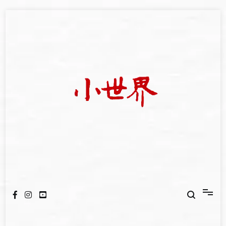
Skip
to
content
我們立足小世界，學習記錄浩瀚蒼穹
世新大學小世界