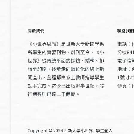
關於我們
聯絡我們
《小世界周報》是世新大學新聞學系
電話：(0
所學生的實習刊物，創刊至今，《小
分機841
世界》從傳統平面的採訪、編輯、排
電子信箱：
版至印刷，逐步走向數位化的線上新
地址：
聞產出，全程都由系上教師指導學生
1號 小
動手完成。迄今已出版逾半世紀，發
傳真：(0
行期數則已達二千餘期。
Copyright © 2024
世新大學小世界
.
學生登入