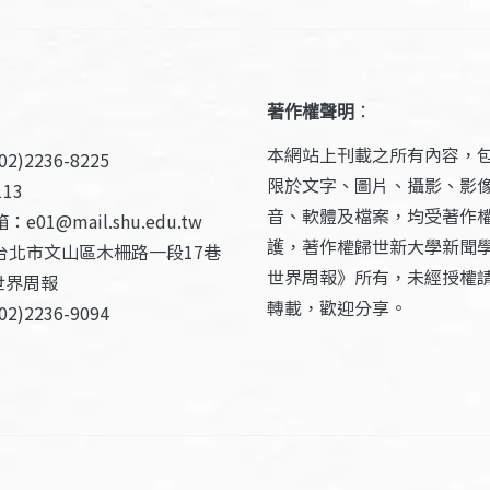
著作權聲明
：
本網站上刊載之所有內容，
2)2236-8225
限於文字、圖片、攝影、影
13
音、軟體及檔案，均受著作
e01@mail.shu.edu.tw
護，著作權歸世新大學新聞
台北市文山區木柵路一段17巷
世界周報》所有，未經授權
世界周報
轉載，歡迎分享。
2)2236-9094