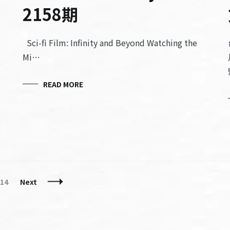
2158期
Sci-fi Film: Infinity and Beyond Watching the
Mi…
READ MORE
Page
14
Next