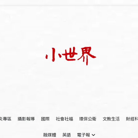
我們立足小世界，學習記錄浩瀚蒼穹
世新大學小世界
炎專區
攝影報導
國際
社會社福
環保公衛
文教生活
財經
融媒體
英語
電子報