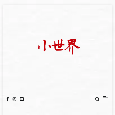
Skip
to
content
我們立足小世界，學習記錄浩瀚蒼穹
世新大學小世界