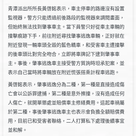
青潭派出所所長黃啓銘表示，車主停車的路邊沒有設置
監視器，警方只能透過前後路段的監視器來調閱畫面，
但始終無法找到肇事車主。當下員警只好從車主車輛的
撞擊痕跡下手，前往附近尋找肇事逃逸車輛，正好就在
附近發現一輛車頭全毀的藍色轎車，和受害車主遭撞擊
的後車頭比對完全吻合，立即將車牌記下逮到肇事車
主。事後，肇事逃逸車主接受警方質詢時坦承犯案，並
表示自己當時將車輛放在附近慌張搭乘計程車逃跑。
黃啓銘表示，肇事逃逸分為二種，第一種是直接造成傷
亡會以公訴罪逮捕，第二種是意外擦撞，沒有造成任何
人傷亡，就開單懲處並賠償車主修繕費用。這起車禍屬
於第二種，事後肇事逃逸車主也表示會負擔全額賠償費
用，目前已和受害者聯絡，二人打算私下處理後續事宜
並和解。