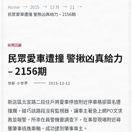
Home
2015
12 月
11
民眾愛車遭撞 警揪凶真給力 – 2156期
新聞回顧
民眾愛車遭撞 警揪凶真給力
– 2156期
世新 小世界
2015-12-11
新店區北宜路二段住戶將愛車停放附近停車格卻莫名遭
PO
撞爛，碰巧該路段沒有監視器，讓車主著急上網
文求
救並報警，所幸在員警機靈調查下，在事發現場附近尋
獲肇事逃逸車輛，成功逮到肇事車主。