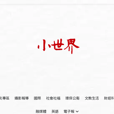
我們立足小世界，學習記錄浩瀚蒼穹
世新大學小世界
炎專區
攝影報導
國際
社會社福
環保公衛
文教生活
財經
融媒體
英語
電子報