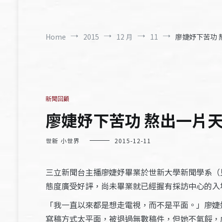
Home
2015
12 月
11
廖婕妤下苦功 熬
新聞回顧
廖婕妤下苦功 熬出一片天 –
世新 小世界
2015-12-11
三立新聞台主播廖婕妤畢業於世新大學新聞學系（
態度廣受好評，尚未畢業就已經握有採訪中心的入
「我一直以來都是想走電視，而不是平面。」廖婕
寫稿方式太平面，被退過無數稿件，但她不氣餒，