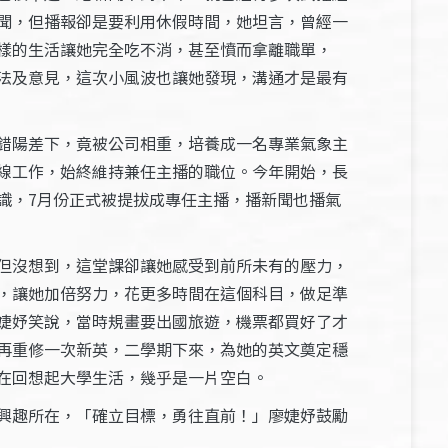
聞，但播報卻是要利用休假時間，她坦言，曾經一
樣的生活讓她完全吃不消，甚至憤而拿離職單，
法及意見，這次小風波也讓她發現，溝通才是最有
錯陽差下，竟被公司相重，培養成一名專業氣象主
線工作，始終維持兼任主播的職位。今年開始，長
識，7月份正式被提拔成專任主播，播新聞也播氣
但沒想到，這堂課卻讓她感受到前所未有的壓力，
，讓她加倍努力，花更多時間在這個科目，做足準
婕妤笑說，當時規畫要出國旅遊，機票都買好了才
再重修一次新英，二學期下來，為她的英文奠定穩
在回想起大學生活，幾乎是一片空白。
興趣所在，「確立目標，勇往直前！」廖婕妤鼓勵