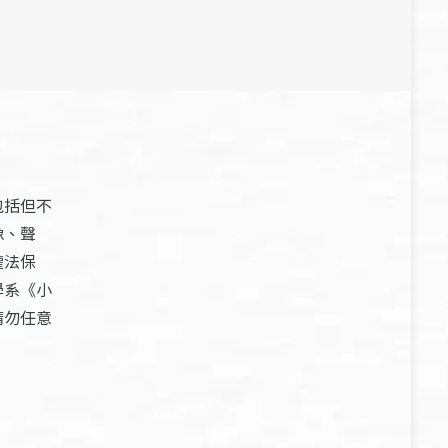
包括但不
像、聲
權法保
學系《小
請勿任意