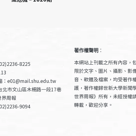
著作權聲明
：
本網站上刊載之所有內容，
2)2236-8225
限於文字、圖片、攝影、影
13
音、軟體及檔案，均受著作
e01@mail.shu.edu.tw
護，著作權歸世新大學新聞
台北市文山區木柵路一段17巷
世界周報》所有，未經授權
世界周報
轉載，歡迎分享。
2)2236-9094