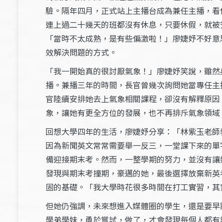
驗。隔年四月，正式站上主播台成為兼任主播，看
連上過二十幾天的班都沒有休息，只要休假，就被
「當時不太成熟，是有些偏激啦！」廖婕妤不好意
效解決問題的方式。
「我一開始真的很討厭氣象！」廖婕妤笑說，雖然
播。兼播三年的時間，長官曾幾次詢問她當專任主
官陸續安排她去上氣象相關課程，卻沒有解釋原因
象，讓她有更全方位的發展，也不再排斥氣象領域
回想大學四年的生活，廖婕妤分享：「林紫玉老師
因為新聞英文常常需要舉一反三，一堂課下來的單
備迎接期末考。然而，一整學期的努力，並沒有讓
發現與期末考撞期，豪邁的她，最後選擇放棄新英
固的基礎。「我大學時花很多時間在打工實習，其
但她仍強調，未來想進入媒體圈的學生，還是要早
學弟學妹，勇於嘗試，做了，才會發現每個人都有