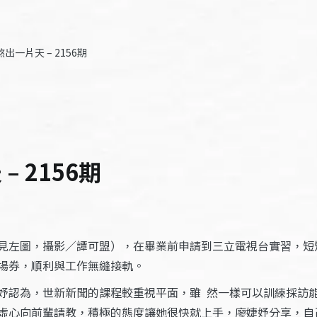
出一片天 – 2156期
 2156期
見左圖，攝影／譚可盟），在畢業前申請到三立電視台實習，短
場券，順利與工作無縫接軌。
妤認為，世新新聞的課程較重視平面，雖 然一樣可以訓練採訪
虛心向前輩請教，積極的態度讓她很快就上手，廖婕妤分享，自