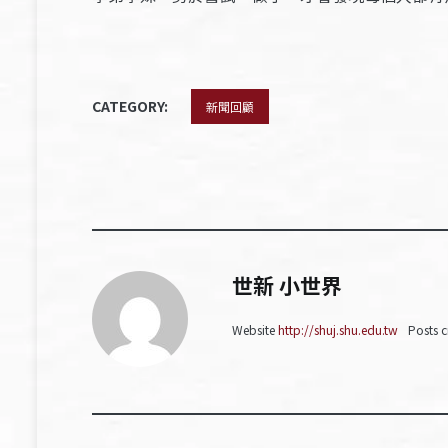
CATEGORY:
新聞回顧
世新 小世界
Website
http://shuj.shu.edu.tw
Posts c