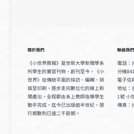
關於我們
聯絡我們
《小世界周報》是世新大學新聞學系
電話：(0
所學生的實習刊物，創刊至今，《小
分機841
世界》從傳統平面的採訪、編輯、排
電子信箱：
版至印刷，逐步走向數位化的線上新
地址：
聞產出，全程都由系上教師指導學生
1號 小
動手完成。迄今已出版逾半世紀，發
傳真：(0
行期數則已達二千餘期。