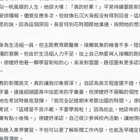
似一帆風順的人生，她卻大嘆：「真的好累！」平常持續要跑新
安排播報，儘管反應多次，但就像石沉大海般沒有得到回音，這
思的說，因為這個原因，長官特別花時間跟她溝通，詢問她的想
身為生活組一員，但主跑教育跟醫療，接觸氣象的機會不多，陰
播的意願，但由於生活組人力不足，加上自己熱愛與人接觸的跑
，廖婕妤抱著一顆學習新知的心，漸漸對雲圖、路徑圖有更多認
。
教的新聞英文，真的讓我印象很深！」自認為英文程度還不錯，
字量，遠遠超過國高中加起來的字彙量，但廖婕妤不服輸的個性
她在考試時徹底發揮，「我完全記錯期末考跟出國的時間。」廖
考試，「這樣是不良示範，不要學我啦！」因為如此，她認命的
實有點小後悔。」廖婕妤承認，自己很少參與校內活動，讓她現
點進入業界實習，不但可以更了解新聞工作內容，也能及早確定
無限潛能。