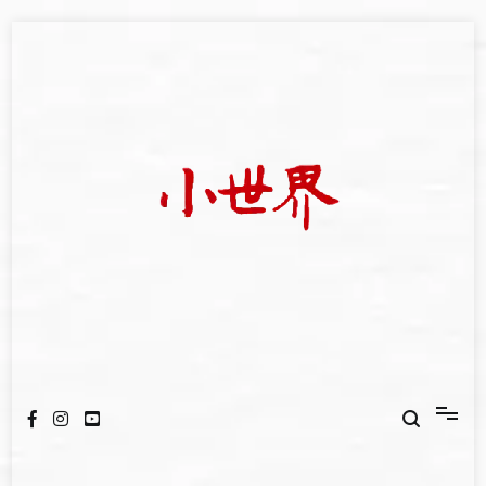
Skip
to
content
我們立足小世界，學習記錄浩瀚蒼穹
世新大學小世界