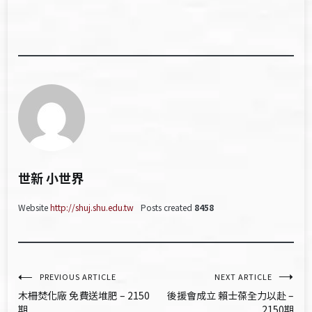
世新 小世界
Website
http://shuj.shu.edu.tw
Posts created
8458
文
PREVIOUS ARTICLE
NEXT ARTICLE
木柵焚化廠 免費送堆肥 – 2150
後援會成立 賴士葆全力以赴 –
章
期
2150期