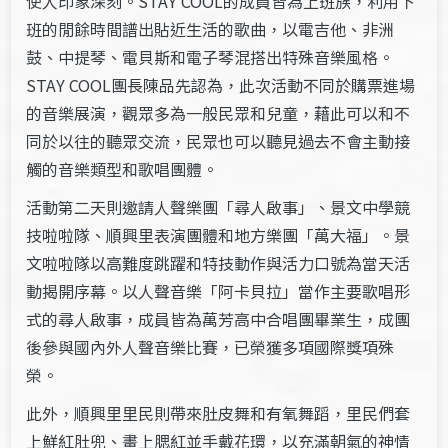
使人印象深刻。STAY COOL的成員皆為上班族，利用下
班的閒餘時間譜出貼近生活的歌曲，以電吉他、非洲
鼓、中提琴、電貝斯和電子琴混搭出特殊音樂風格。
STAY COOL團長陳品先認為，此次活動不同於購票進場
的音樂展演，觀眾多為一般民眾和兒童，藉此可以和不
同於以往的聽眾交流，民眾也可以聽見過去不會主動接
觸的音樂類型和歌唱團體。
活動第二天則邀請人聲樂團「尋人啟事」、景文中學競
技啦啦隊、順興里表演團體和地方樂團「萬大福」。景
文啦啦隊以高難度跳躍和特技動作與活力口號為當天活
動揭開序幕。以人聲音樂「阿卡貝拉」當作主要歌唱形
式的尋人啟事，成員皆為萬芳高中合唱團畢業生，成團
後參與國內外人聲音樂比賽，已榮獲多項國際獎項殊
榮。
此外，順興里里民則帶來肚皮舞和有氧舞蹈，里民們套
上鮮紅肚兜、畫上腮紅並手戴花環，以充滿朝氣的神情