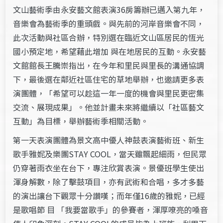
文山藝術季由永安藝文館表演36房籌辦已邁入第九年，
音樂會為藝術季的重頭戲。與先前的河岸音樂會不同，
此次活動與社區合辦，特別選在臨近文山區居民的恆光
國小預定地，希望藉此增加 與在地居民的互動。永安藝
文館館長王騰崇指出，在今年和里民與里長的溝通協調
下，最後選在鄰近社區住宅的草地舉辦，也邀請更多表
演團體，「希望可以趁這一年一度的機會與里民更密集
交流、展現成果」。他並計畫未來將繼續以「社區藝文
互動」為目標，舉辦藝術季相關活動。
第一天表演團體為景文高中優人神鼓表演藝術班、新生
歌手雅妮及樂團STAY COOL，當天雖飄起細雨，但民眾
仍穿著雨衣坐在台下，專注欣賞表演。景優班學生使出
渾身解數，除了擊鼓項目，亦有武術和合唱，多才多藝
的演出讓台下觀眾十分讚嘆；而年僅16歲的雅妮，已經
是歌唱節 目 「我要當歌手」的參賽者，渾厚嘹亮的嗓音