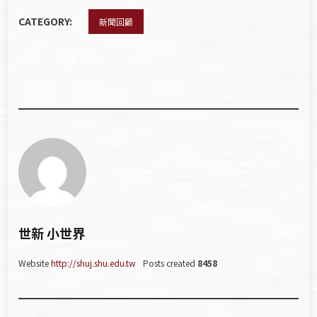
CATEGORY:
新聞回顧
世新 小世界
Website
http://shuj.shu.edu.tw
Posts created
8458