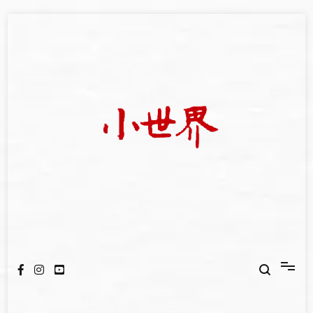
Skip
to
content
我們立足小世界，學習記錄浩瀚蒼穹
世新大學小世界