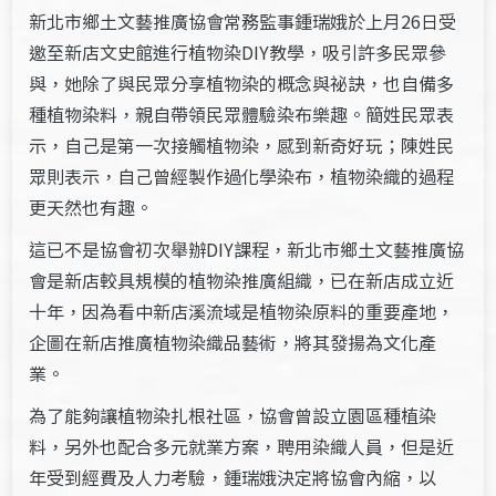
新北市鄉土文藝推廣協會常務監事鍾瑞娥於上月26日受
邀至新店文史館進行植物染DIY教學，吸引許多民眾參
與，她除了與民眾分享植物染的概念與祕訣，也自備多
種植物染料，親自帶領民眾體驗染布樂趣。簡姓民眾表
示，自己是第一次接觸植物染，感到新奇好玩；陳姓民
眾則表示，自己曾經製作過化學染布，植物染織的過程
更天然也有趣。
這已不是協會初次舉辦DIY課程，新北市鄉土文藝推廣協
會是新店較具規模的植物染推廣組織，已在新店成立近
十年，因為看中新店溪流域是植物染原料的重要產地，
企圖在新店推廣植物染織品藝術，將其發揚為文化產
業。
為了能夠讓植物染扎根社區，協會曾設立園區種植染
料，另外也配合多元就業方案，聘用染織人員，但是近
年受到經費及人力考驗，鍾瑞娥決定將協會內縮，以