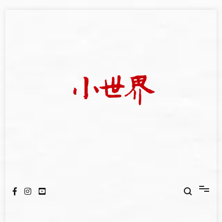
Skip
to
content
我們立足小世界，學習記錄浩瀚蒼穹
世新大學小世界