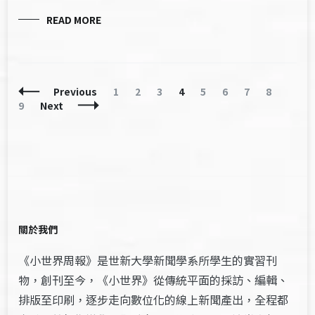
READ MORE
Posts
Page
Page
Page
Page
Page
Page
Page
Page
Page
Previous
1
2
3
4
5
6
7
8
Navigation
9
Next
關於我們
《小世界周報》是世新大學新聞學系所學生的實習刊
物，創刊至今，《小世界》從傳統平面的採訪、編輯、
排版至印刷，逐步走向數位化的線上新聞產出，全程都