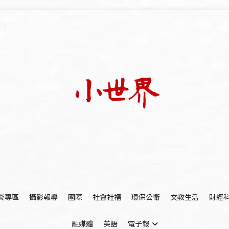
我們立足小世界，學習記錄浩瀚蒼穹
世新大學小世界
炎專區
攝影報導
國際
社會社福
環保公衛
文教生活
財經
融媒體
英語
電子報