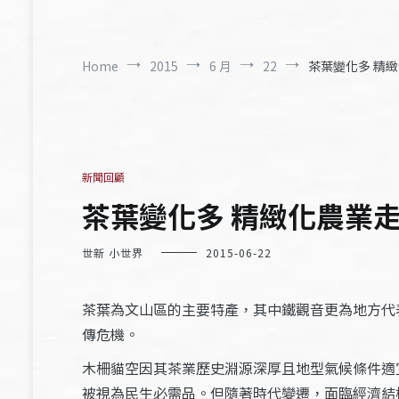
Home
2015
6 月
22
茶葉變化多 精緻化
新聞回顧
茶葉變化多 精緻化農業走向
世新 小世界
2015-06-22
茶葉為文山區的主要特產，其中鐵觀音更為地方代
傳危機。
木柵貓空因其茶業歷史淵源深厚且地型氣候條件適
被視為民生必需品。但隨著時代變遷，面臨經濟結