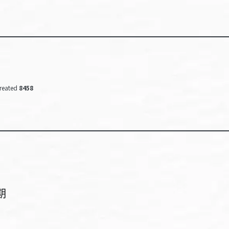
reated
8458
期