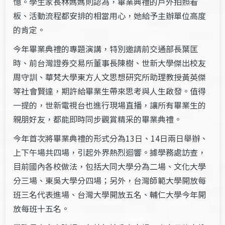
憶。學生家長林媽媽則認為，畢業典禮的戶外拍照看
板、活動流程都安排的相當用心，她給予主辦單位高度
的肯定。
今年畢業典禮的專題演講，特別邀請前交通部長葉匡
時、前台灣證券交易所董事長陳樹、世新大學傑出校友
周守訓、華梵大學東方人文思想研究所助理教授黃英傑
等社會賢達，期許給畢業生帶來思考與人生啟發。值得
一提的，世新電視台也進行現場直播，讓所有畢業生的
親朋好友，都能即時同步觀賞精采的畢業典禮。
今年首次將畢業典禮的形式分為13日、14日兩日舉辦、
上下午場共四場，引起外界熱烈迴響。據學務處訪查，
目前國內各校做法，包括大同大學分為二場、文化大學
分三場、東吳大學分四場；另外，台灣師範大學開放每
班三名代表進場、台灣大學開放五名、輔仁大學今年開
放每班十五名。