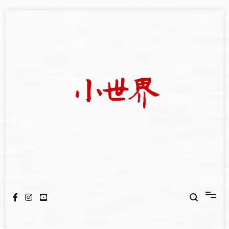
Skip
to
content
我們立足小世界，學習記錄浩瀚蒼穹
世新大學小世界