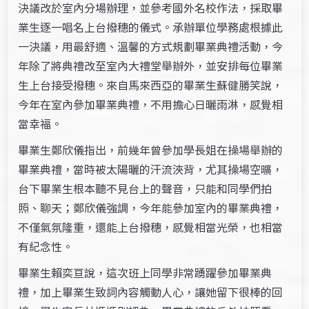
決議改於室內分場辦理，並參考國外名校作法，採取畢
業生逐一唱名上台撥穗的儀式。承辦單位學務處根據此
一決議，用最舒適、溫馨的方式規劃畢業典禮活動，今
年除了將典禮改至室內大禮堂舉辦外，並安排每位畢業
生上台接受撥穗。來自馬來西亞的畢業生蘇健勝笑說，
今年在室內參加畢業典禮，不用擔心日曬雨淋，感覺相
當幸福。
畢業生鄭欣儀指出，前幾年曾參加學長姐在操場舉辦的
畢業典禮，當時被太陽曬的汗流浹背，尤其操場空曠，
台下畢業生根本聽不見台上的聲音，只能和同學們拍
照、聊天；鄭欣儀強調，今年能參加室內的畢業典禮，
不僅氣氛隆重，還能上台撥穗，感覺相當光榮，也相當
有紀念性。
畢業生賴奕亘說，這次班上同學非常踴躍參加畢業典
禮，加上畢業生致詞內容觸動人心，讓她留下很棒的回