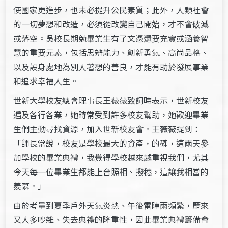
使國家更進步，也未必提升公民素質；此外，人類社會
的一切夢想和改造，必須從改變自己開始，才不會破滅
或落空。吳校長期勉畢業生有了文憑還要充實或涵養智
慧的重要元素，包括思辨能力、創新勇氣、高尚品格、
以及設身處地為別人著想的善良，才能有助於發展事業
和追求幸福人生。
世新大學校友總會理事長王薇薇致詞時表示，世新校友
遍及各行各業，她時常受到許多校友幫助，她歡迎畢業
生們主動尋找資源，加入世新校友會。王薇薇提到：
「師長常說，校友是學校最大的資產，的確，這兩天參
加學校的畢業典禮，我覺得學校越來越重視我們，尤其
今天每一位畢業生都能上台照相、撥穗，這讓我相當的
羨慕。」
由於考量到夏季戶外天氣炎熱、午後雷陣雨頻繁，歷來
又人多吵雜、失去典禮的隆重性，因此畢業典禮籌備會