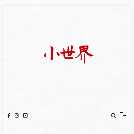
Skip
to
content
我們立足小世界，學習記錄浩瀚蒼穹
世新大學小世界