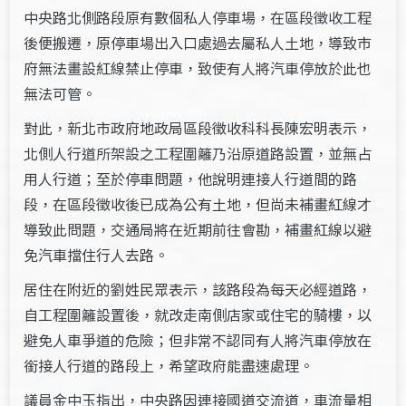
中央路北側路段原有數個私人停車場，在區段徵收工程
後便搬遷，原停車場出入口處過去屬私人土地，導致市
府無法畫設紅線禁止停車，致使有人將汽車停放於此也
無法可管。
對此，新北市政府地政局區段徵收科科長陳宏明表示，
北側人行道所架設之工程圍籬乃沿原道路設置，並無占
用人行道；至於停車問題，他說明連接人行道間的路
段，在區段徵收後已成為公有土地，但尚未補畫紅線才
導致此問題，交通局將在近期前往會勘，補畫紅線以避
免汽車擋住行人去路。
居住在附近的劉姓民眾表示，該路段為每天必經道路，
自工程圍籬設置後，就改走南側店家或住宅的騎樓，以
避免人車爭道的危險；但非常不認同有人將汽車停放在
銜接人行道的路段上，希望政府能盡速處理。
議員金中玉指出，中央路因連接國道交流道，車流量相